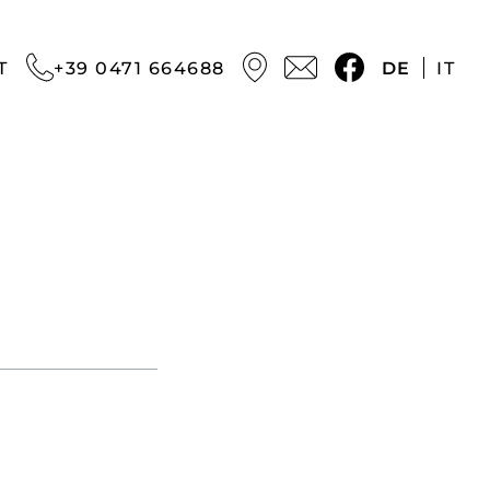
T
+39 0471 664688
DE
IT